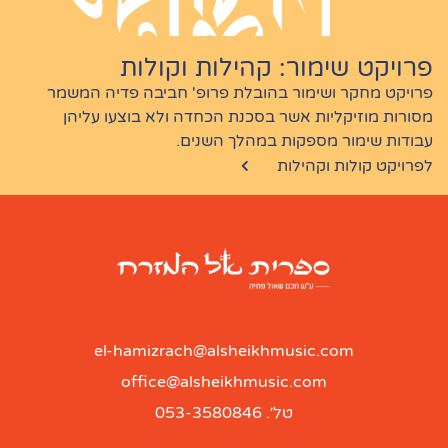
פרויקט שימור: קהילות וקולות
פרויקט מחקר ושימור בהובלת פרופ' חביבה פדיה המשמר
מסורות מוזיקליות אשר בסכנת הכחדה ולא בוצעו עליהן
עבודות שימור מספקות במהלך השנים.
לפרויקט קולות וקהילות
el-hamizrach@alsheikhmusic.com
office@alsheikhmusic.com
טל׳. 053-3580846